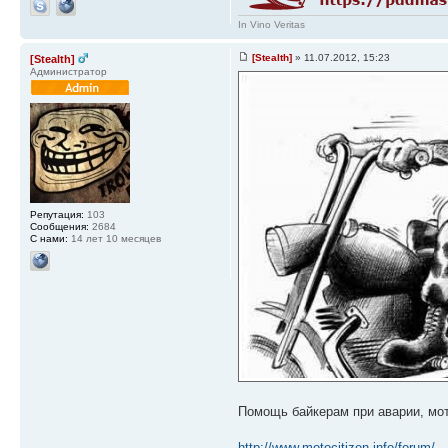
In Vino Veritas
[Stealth]
» 11.07.2012, 15:23
[Stealth]
Администратор
Репутация:
103
Сообщения:
2684
С нами:
14 лет 10 месяцев
Помощь байкерам при аварии, мот
http://www.motocitizen.info/forum/