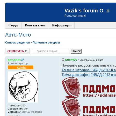
Vazik's forum O_o
Полезная инфа!
Форум
Пользователи
Информация
Авто-Мото
Список разделов
›
Полезные ресурсы
Ответить
ErrorRUS
» 28.06.2012, 13:10
ErrorRUS
Администратор
Полезные ресурсы связанные с т
Таблица штрафов ГИБДД 2012 в 
Таблица штрафов ГИБДД 2012 в в
Репутация:
95
Сообщения:
294
С нами:
14 лет 10 месяцев